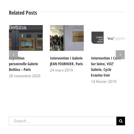
Related Posts
Exposition
Intervention I Galerie
Intervention I Carré
P
personnelle Galerie
JEAN FOURNIER, Paris
Sur Seine, VOZ’
A
Bettina – Paris
Galerie, Cycle
G
24 mars 2019
Ecoutez-Voir
S
26 novembre 2020
L
14 février 2019
2
Search
for: