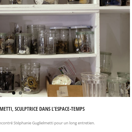
METTI, SCULPTRICE DANS L’ESPACE-TEMPS
encontré Stéphanie Guglielmetti pour un long entretien.