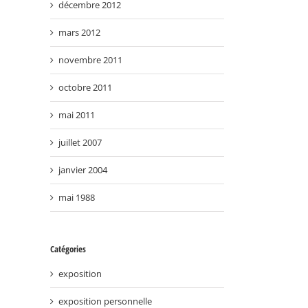
décembre 2012
mars 2012
novembre 2011
octobre 2011
mai 2011
juillet 2007
B-ALL I The Be Art Luxury Love
janvier 2004
Magazine #17 – Été 2016
16 mai 2016
mai 1988
Catégories
exposition
exposition personnelle