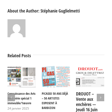
About the Author:
Stéphanie Guglielmetti
Related Posts
DROUOT –
Connaissance des Arts
PICASSO 50 ANS DÉJÀ
I
Hors-série spécial 1
– 50 ARTISTES
Vente aux
J
immeuble/1œuvre
EXPOSENT À
enchères —
2
BARBIZON
24 janvier 2025
Jeudi 16 Juin