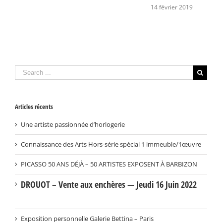
L
14 février 2019
2
Search
for:
Articles récents
Une artiste passionnée d’horlogerie
Connaissance des Arts Hors-série spécial 1 immeuble/1œuvre
PICASSO 50 ANS DÉJÀ – 50 ARTISTES EXPOSENT À BARBIZON
DROUOT – Vente aux enchères — Jeudi 16 Juin 2022
Exposition personnelle Galerie Bettina – Paris