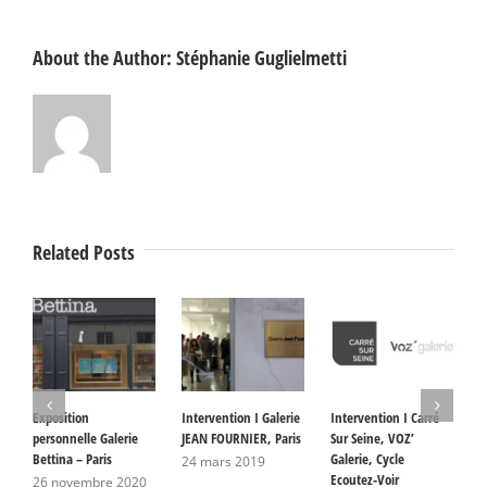
About the Author:
Stéphanie Guglielmetti
Related Posts
Exposition
Intervention I Galerie
Intervention I Carré
P
personnelle Galerie
JEAN FOURNIER, Paris
Sur Seine, VOZ’
A
Bettina – Paris
Galerie, Cycle
G
24 mars 2019
Ecoutez-Voir
S
26 novembre 2020