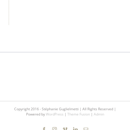
Copyright 2016 - Stéphanie Guglielmetti | All Rights Reserved |
Powered by
WordPress
|
Theme Fusion
|
Admin
Facebook
Instagram
Vimeo
LinkedIn
Email