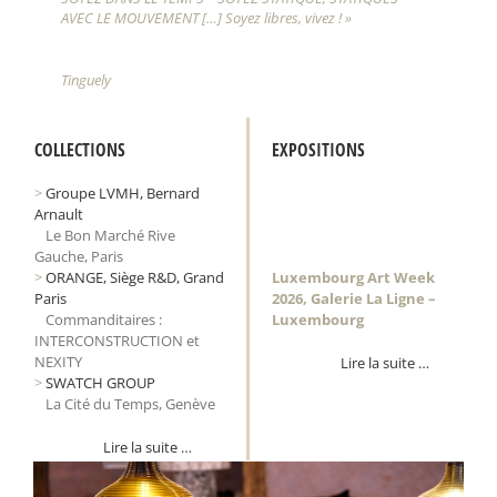
AVEC LE MOUVEMENT […] Soyez libres, vivez ! »
Tinguely
COLLECTIONS
EXPOSITIONS
>
Groupe LVMH, Bernard
Arnault
>
Le Bon Marché Rive
Gauche, Paris
>
ORANGE, Siège R&D, Grand
Luxembourg Art Week
Paris
2026, Galerie La Ligne –
>
Commanditaires :
Luxembourg
INTERCONSTRUCTION et
NEXITY
Lire la suite …
>
SWATCH GROUP
>
La Cité du Temps, Genève
Lire la suite …