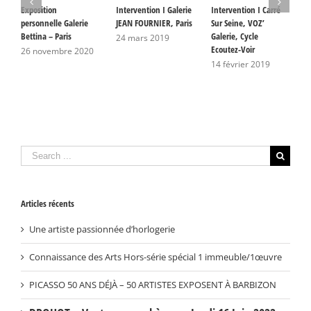
Exposition
Intervention I Galerie
Intervention I Carré
P
personnelle Galerie
JEAN FOURNIER, Paris
Sur Seine, VOZ’
A
Bettina – Paris
Galerie, Cycle
G
24 mars 2019
Ecoutez-Voir
S
26 novembre 2020
L
14 février 2019
2
Search
for:
Articles récents
Une artiste passionnée d’horlogerie
Connaissance des Arts Hors-série spécial 1 immeuble/1œuvre
PICASSO 50 ANS DÉJÀ – 50 ARTISTES EXPOSENT À BARBIZON