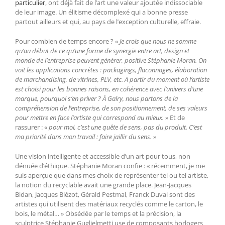
particulier
, ont déjà fait de l’art une valeur ajoutée indissociable
de leur image. Un élitisme décomplexé qui a bonne presse
partout ailleurs et qui, au pays de l’exception culturelle, effraie.
Pour combien de temps encore ? «
Je crois que nous ne somme
qu’au début de ce qu’une forme de synergie entre art, design et
monde de l’entreprise peuvent générer, positive Stéphanie Moran. On
voit les applications concrètes : packagings, flaconnages, élaboration
de marchandising, de vitrines, PLV, etc. A partir du moment où l’artiste
est choisi pour les bonnes raisons, en cohérence avec l’univers d’une
marque, pourquoi s’en priver ? À Galry, nous partons de la
compréhension de l’entreprise, de son positionnement, de ses valeurs
pour mettre en face l’artiste qui correspond au mieux.
» Et de
rassurer : «
pour moi, c’est une quête de sens, pas du produit. C’est
ma priorité dans mon travail : faire jaillir du sens.
»
Une vision intelligente et accessible d’un art pour tous, non
dénuée d’éthique. Stéphanie Moran confie : « récemment, je me
suis aperçue que dans mes choix de représenter tel ou tel artiste,
la notion du recyclable avait une grande place. Jean-Jacques
Bidan, Jacques Blézot, Gérald Pestmal, Franck Duval sont des
artistes qui utilisent des matériaux recyclés comme le carton, le
bois, le métal… » Obsédée par le temps et la précision, la
sculptrice Stéphanie Guglielmetti use de composants horlogers