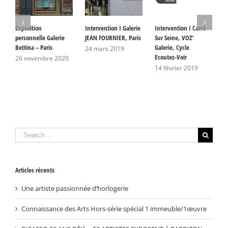
Exposition
Intervention I Galerie
Intervention I Carré
P
personnelle Galerie
JEAN FOURNIER, Paris
Sur Seine, VOZ’
A
Bettina – Paris
Galerie, Cycle
G
24 mars 2019
Ecoutez-Voir
S
26 novembre 2020
L
14 février 2019
2
Search
for:
Articles récents
Une artiste passionnée d’horlogerie
Connaissance des Arts Hors-série spécial 1 immeuble/1œuvre