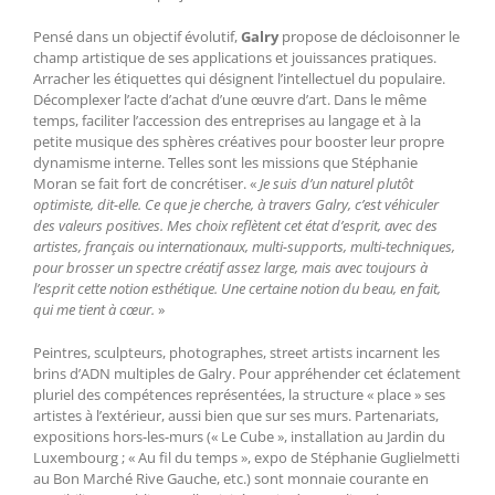
Pensé dans un objectif évolutif,
Galry
propose de décloisonner le
champ artistique de ses applications et jouissances pratiques.
Arracher les étiquettes qui désignent l’intellectuel du populaire.
Décomplexer l’acte d’achat d’une œuvre d’art. Dans le même
temps, faciliter l’accession des entreprises au langage et à la
petite musique des sphères créatives pour booster leur propre
dynamisme interne. Telles sont les missions que Stéphanie
Moran se fait fort de concrétiser. «
Je suis d’un naturel plutôt
optimiste, dit-elle. Ce que je cherche, à travers Galry, c’est véhiculer
des valeurs positives. Mes choix reflètent cet état d’esprit, avec des
artistes, français ou internationaux, multi-supports, multi-techniques,
pour brosser un spectre créatif assez large, mais avec toujours à
l’esprit cette notion esthétique. Une certaine notion du beau, en fait,
qui me tient à cœur.
»
Peintres, sculpteurs, photographes, street artists incarnent les
brins d’ADN multiples de Galry. Pour appréhender cet éclatement
pluriel des compétences représentées, la structure « place » ses
artistes à l’extérieur, aussi bien que sur ses murs. Partenariats,
expositions hors-les-murs (« Le Cube », installation au Jardin du
Luxembourg ; « Au fil du temps », expo de Stéphanie Guglielmetti
au Bon Marché Rive Gauche, etc.) sont monnaie courante en