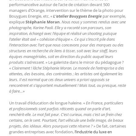
performancelive autour de l’acte de création devant 500
managers d’Orange, intervention sur le thème de la photo pour
Bouygues Energie, etc. «
L’atelier Bouygues Energie
par exemple,
explique
Stéphanie Moran
.
Nous nous y sommes rendus avec une
photographe, Karine Paoli. Elle y a raconté son parcours, son
inspiration, échangé avec l’équipe et réalisé un shooting puisque
l’atelier était axé « cohésion d’équipe ». Ce qui s’inscrit pile dans
l’interaction avec l’art que nous concevons pour des marques ou des
structures en recherche de liens à tisser, soit avec leur staff, leurs
équipes managériales, soit en direction du public auquel leurs
produits s’adressent.
» Le galeriste dans le miroir du pédagogue ?
«
Clairement ! lâche Stéphanie Moran. Le monde de l’entreprise a des
attentes, des besoins, des contraintes ; les artistes ont également les
leurs. Il est normal que ces deux univers a priori opposés se
rencontrent et s’apportent mutuellement ! Mais tout, ou presque, reste
à faire…
»
Un travail d’éducation de longue haleine. «
En France, particuliers
et professionnels sont parfois réticents quand on parle d’art,
renchérit-elle. Le mot fait peur. C’est curieux, mais c’est un frein chez
certains, on le sent. Pourtant, l’art véhicule une belle image, de beaux
projets, des idéaux. Alors pourquoi cette réserve ?
» De fait, certaines
grandes entreprises avec fondation,
l’industrie du luxe en