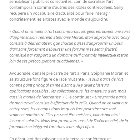
sensibilisant public et collectivités. Loin de sacraliser l’art
contemporain comme d’autres des idoles contrecollées, Galry
récupère un vocabulaire d’actualité pour faire interagir
concrètement les artistes avec le monde d’aujourd’hui.
«
Quand on en vient à l’art contemporain, les gens éprouvent une sorte
d’appréhension, reprend Stéphanie Moran. Mon approche avec Galry
consiste à dédramatiser, que chacun puisse s’approprier un bout
d’art sans forcément débourser une fortune ni se sentir frustré,
complexé par rapport à un domaine qu’il croit très intellectuel et trop
loin de ses préoccupations quotidiennes.
»
Avouons-le, dans le pré carré de l’art à Paris, Stéphanie Moran et
sa structure font figure de race mutante. «
Je suis partie de l’art
comme point principal en me disant qu’il y avait plusieurs
applications possibles : les collectionneurs, les amateurs d’art, mais
aussi le monde de l’entreprise.
» Elle continue : «
Une grande partie
de mon travail consiste à effectuer de la veille. Quand on en vient aux
entreprises, les champs dans lesquels l’art peut s’inscrire sont
vraiment nombreux. Elles peuvent être mécènes, valorisant ainsi
locaux et salariés. Nous leur proposons aussi de l’évènementiel, de la
formation en intégrant l’art dans leurs objectifs.
»
En découlent des missions sur le terrain : conférence et