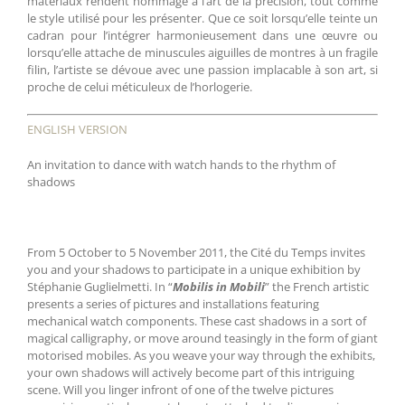
matériaux rendent hommage à l’art de la précision, tout comme
le style utilisé pour les présenter. Que ce soit lorsqu’elle teinte un
cadran pour l’intégrer harmonieusement dans une œuvre ou
lorsqu’elle attache de minuscules aiguilles de montres à un fragile
filin, l’artiste se dévoue avec une passion implacable à son art, si
proche de celui méticuleux de l’horlogerie.
ENGLISH VERSION
An invitation to dance with watch hands to the rhythm of
shadows
From 5 October to 5 November 2011, the Cité du Temps invites
you and your shadows to participate in a unique exhibition by
Stéphanie Guglielmetti. In “
Mobilis in Mobili
” the French artistic
presents a series of pictures and installations featuring
mechanical watch components. These cast shadows in a sort of
magical calligraphy, or move around teasingly in the form of giant
motorised mobiles. As you weave your way through the exhibits,
your own shadows will actively become part of this intriguing
scene. Will you linger infront of one of the twelve pictures