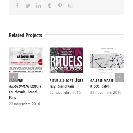
Facebook
Twitter
LinkedIn
Tumblr
Pinterest
Email
Related Projects
CADAVRE
RITUELS & SORTILÈGES
GALERIE MARIE
B
ABSOLUMENT
EXQUIS
Issy, Grand Paris
RICCO, Calvi
G
Courbevoie, Grand
22 novembre 2016
22 novembre 2016
2
Paris
22 novembre 2016