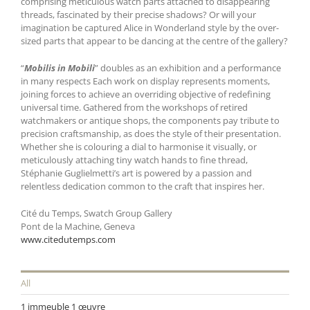
comprising meticulous watch parts attached to disappearing
threads, fascinated by their precise shadows? Or will your
imagination be captured Alice in Wonderland style by the over-
sized parts that appear to be dancing at the centre of the gallery?
“
Mobilis in Mobili
” doubles as an exhibition and a performance
in many respects Each work on display represents moments,
joining forces to achieve an overriding objective of redefining
universal time. Gathered from the workshops of retired
watchmakers or antique shops, the components pay tribute to
precision craftsmanship, as does the style of their presentation.
Whether she is colouring a dial to harmonise it visually, or
meticulously attaching tiny watch hands to fine thread,
Stéphanie Guglielmetti’s art is powered by a passion and
relentless dedication common to the craft that inspires her.
Cité du Temps, Swatch Group Gallery
Pont de la Machine, Geneva
www.citedutemps.com
All
1 immeuble 1 œuvre