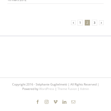
1
2
3
Copyright 2016 - Stéphanie Guglielmetti | All Rights Reserved |
Powered by
WordPress
|
Theme Fusion
|
Admin
Facebook
Instagram
Vimeo
LinkedIn
Email