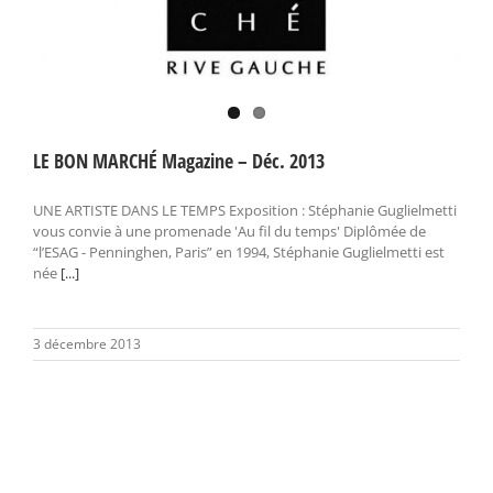
LE BON MARCHÉ Magazine – Déc. 2013
UNE ARTISTE DANS LE TEMPS Exposition : Stéphanie Guglielmetti
vous convie à une promenade 'Au fil du temps' Diplômée de
“l’ESAG - Penninghen, Paris” en 1994, Stéphanie Guglielmetti est
née
[...]
3 décembre 2013