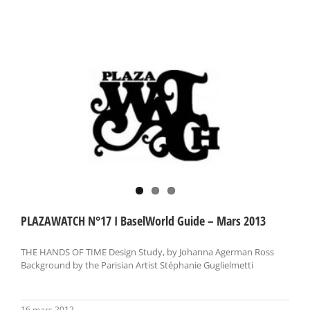
PLAZAWATCH N°17 I BaselWorld Guide – Mars 2013
THE HANDS OF TIME Design Study, by Johanna Agerman Ross
Background by the Parisian Artist Stéphanie Guglielmetti
16 mars 2012