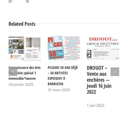
Related Posts
DROUOT –
Connaissance des Arts
PICASSO 50 ANS DÉJÀ
E
Hors-série spécial 1
– 50 ARTISTES
Vente aux
p
immeuble/1œuvre
EXPOSENT À
B
enchères —
BARBIZON
24 janvier 2025
2
Jeudi 16 Juin
31 mars 2023
2022
1 juin 2022