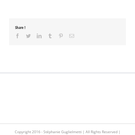
Share !
Facebook
Twitter
LinkedIn
Tumblr
Pinterest
Email
Copyright 2016 - Stéphanie Guglielmetti | All Rights Reserved |