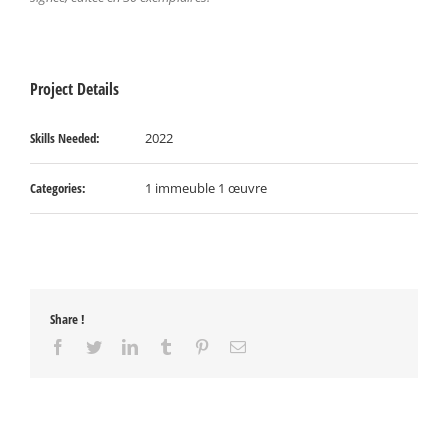
Project Details
Skills Needed:
2022
Categories:
1 immeuble 1 œuvre
Share !
Facebook
Twitter
LinkedIn
Tumblr
Pinterest
Email